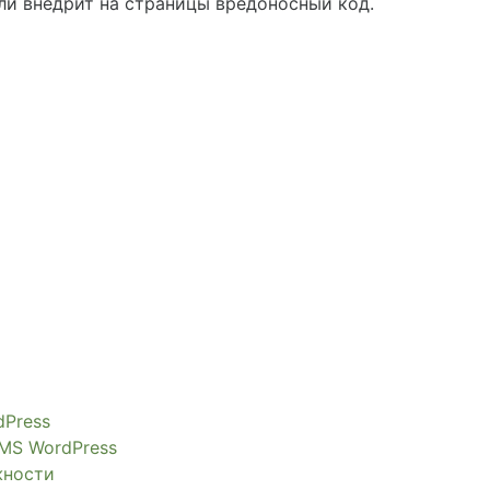
или внедрит на страницы вредоносный код.
dPress
CMS WordPress
жности