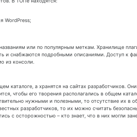
тов. В ТОПе находятся:
я WordPress;
названиям или по популярным меткам. Хранилище плаг
ть и снабжаются подробными описаниями. Доступ к фай
о из консоли.
ем каталоге, а хранятся на сайтах разработчиков. Он
ся, чтобы его творения располагались в общем катало
твительно нужными и полезными, то отсутствие их в о
звестных разработчиков, то их можно считать безопасн
тись с осторожностью – кто знает, что в них могли за