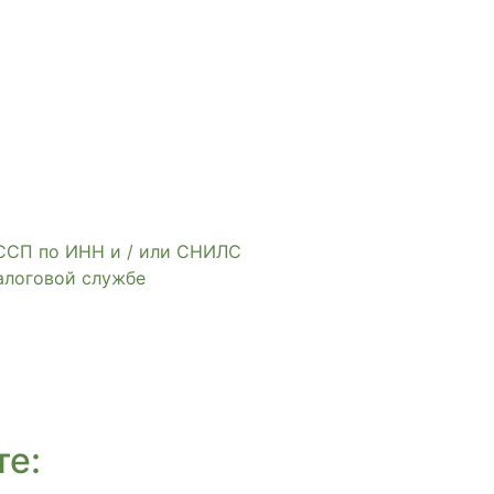
ССП по ИНН и / или СНИЛС
алоговой службе
те: