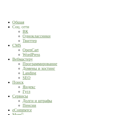
Общая
Соц. сети
ВК
Одноклассники
Твиттер
CMS
OpenCart
WordPress
Вебмастеру
Программирование
Домены и хостинг
Landing
SEO
Поиск
Яндекс
Гугл
Сервисы
Долги и штрафы
Пенсии
eCommerce
More