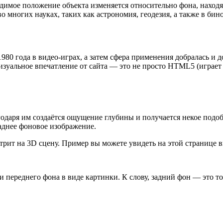
димое положение объекта изменяется относительно фона, находя
во многих науках, таких как астрономия, геодезия, а также в б
980 года в видео-играх, а затем сфера применения добралась и
изуальное впечатление от сайта — это не просто HTML5 (играет с
годаря им создаётся ощущение глубины и получается некое под
заднее фоновое изображение.
отрит на 3D сцену. Пример вы можете увидеть на этой странице в
ереднего фона в виде картинки. К слову, задний фон — это тож