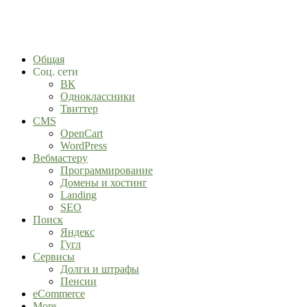
Общая
Соц. сети
ВК
Одноклассники
Твиттер
CMS
OpenCart
WordPress
Вебмастеру
Программирование
Домены и хостинг
Landing
SEO
Поиск
Яндекс
Гугл
Сервисы
Долги и штрафы
Пенсии
eCommerce
More