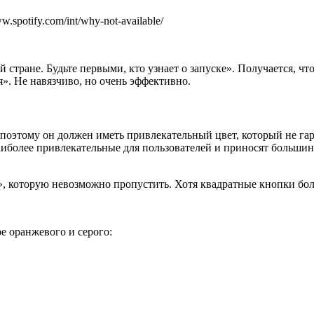
spotify.com/int/why-not-available/
й стране. Будьте первыми, кто узнает о запуске». Получается, чт
». Не навязчиво, но очень эффективно.
поэтому он должен иметь привлекательный цвет, который не га
наиболее привлекательные для пользователей и приносят больши
ия», которую невозможно пропустить. Хотя квадратные кнопки бо
е оранжевого и серого: