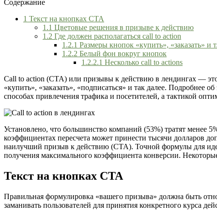
Содержание
1
Текст на кнопках CTA
1.1
Цветовые решения в призыве к действию
1.2
Где должен располагаться call to action
1.2.1
Размеры кнопок «купить», «заказать» и т.
1.2.2
Белый фон вокруг кнопок
1.2.2.1
Несколько call to actions
Call to action (CTA) или призывы к действию в лендингах — э
«купить», «заказать», «подписаться» и так далее. Подробнее об
способах привлечения трафика и посетителей, а тактикой опти
Установлено, что большинство компаний (53%) тратят менее 5
коэффициентах пересчета может принести тысячи долларов доп
наилучший призыв к действию (CTA). Точной формулы для идеал
получения максимального коэффициента конверсии. Некоторые 
Текст на кнопках CTA
Правильная формулировка «вашего призыва» должна быть относ
заманивать пользователей для принятия конкретного курса дей