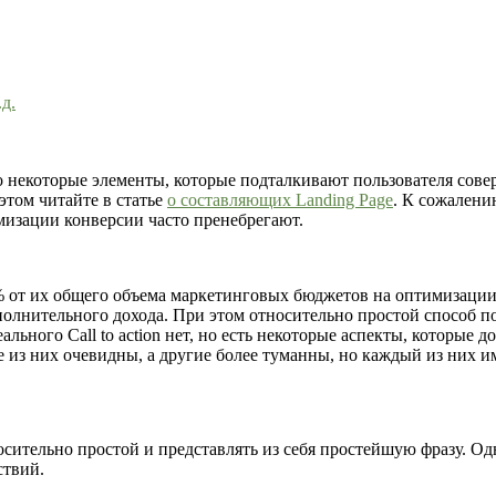
д.
то некоторые элементы, которые подталкивают пользователя сов
 этом читайте в статье
о составляющих Landing Page
. К сожалени
мизации конверсии часто пренебрегают.
% от их общего объема маркетинговых бюджетов на оптимизации 
олнительного дохода. При этом относительно простой способ п
ьного Call to action нет, но есть некоторые аспекты, которые 
из них очевидны, а другие более туманны, но каждый из них и
ительно простой и представлять из себя простейшую фразу. Од
ствий.